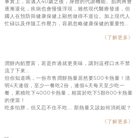
事實上，當邁入40歲之後，身體的代謝機能、肌肉將會
逐漸退化，疾病也會慢慢浮現，雖然現代醫療發達，但
國人在預防與健康保健上顯然做得不道位。加上現代人
忙碌以及伴隨工作壓力，容易忽略健康保健的重要性…
《了解更多》
潤餅內餡豐富，若是炸過就更美味，講到這裡口水不禁
流了下來…
但你知道嗎，一份市售潤餅熱量居然要500卡熱量！清
明4天連假，至少一餐吃2份，連假4天每天至少吃一
餐，累積吃下4000卡熱量，相當於吃下5顆800卡熱量
的便當！
吃多怕胖，但又忍不住不吃.... 那熱量又該如何消耗呢？
《了解更多》